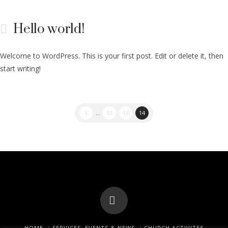
Hello world!
Welcome to WordPress. This is your first post. Edit or delete it, then
start writing!
1
...
12
13
14
Facebook
HOME
SERVICES, EVENTS & NEWS
CHURCH ACTIVITES